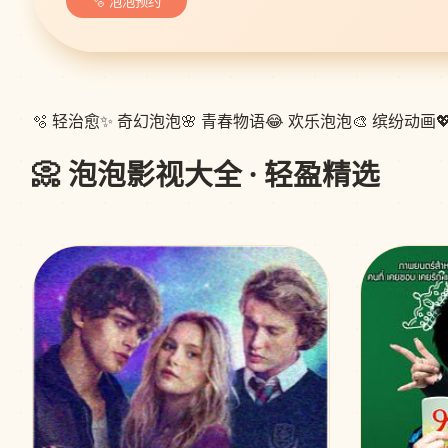
🫧 泡泡预约
🫧 轻治愈
✨ 奇幻泡泡
🌸 青春物语
😂 欢乐泡泡
🎨 缤纷动画

📀 泡泡影视大全 · 轻盈精选