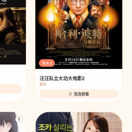
🫧 8.2
汪汪队立大功大电影2
蓝光
🎈 泡泡想看