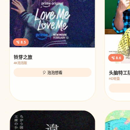
🫧 8.5
铃芽之旅
🫧 8.6
4K泡泡版
头脑特工
🎈 泡泡想看
HD轻盈