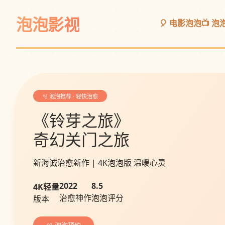
泡泡影视
🎈 电影泡泡
📺 
🫧 泡泡推荐 · 轻快治愈
《铃芽之旅》
奇幻关门之旅
新海诚治愈新作 | 4K泡泡版 温暖心灵
2022
8.5
4K轻量
治愈神作
泡泡评分
版本