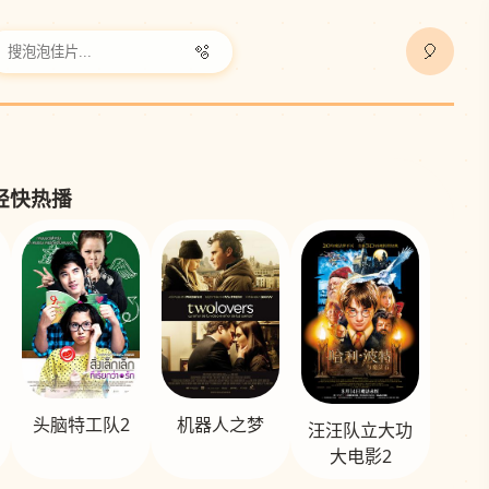
🫧
🎈
 轻快热播
头脑特工队2
机器人之梦
汪汪队立大功
大电影2