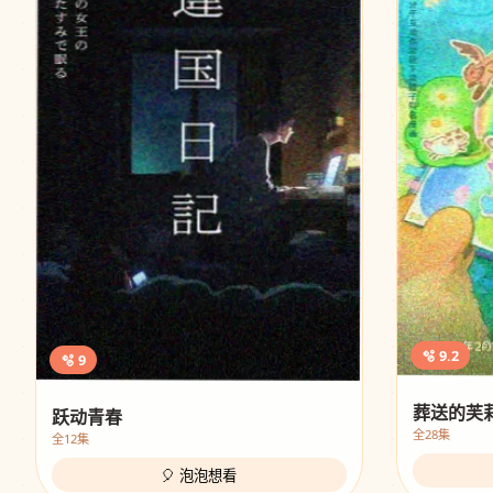
🫧 9.2
🫧 9
葬送的芙
跃动青春
全28集
全12集
🎈 泡泡想看