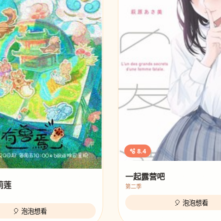
🫧 8.4
一起露营吧
莉莲
第二季
🎈 泡泡想看
🎈 泡泡想看