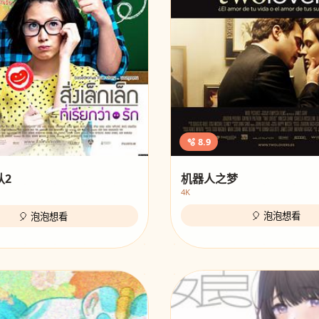
🫧 8.9
队2
机器人之梦
4K
🎈 泡泡想看
🎈 泡泡想看