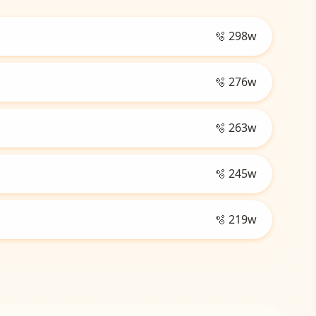
🫧 298w
🫧 276w
🫧 263w
🫧 245w
🫧 219w