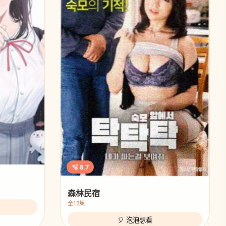
🫧 8.7
森林民宿
全12集
🎈 泡泡想看