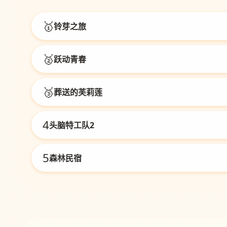
🥇
铃芽之旅
🥈
跃动青春
🥉
葬送的芙莉莲
4
头脑特工队2
5
森林民宿