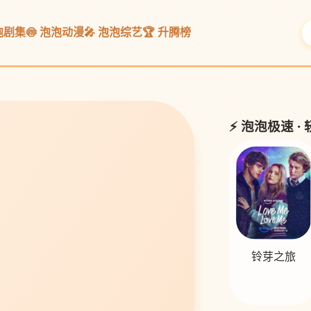
泡泡剧集
🍥 泡泡动漫
🎤 泡泡综艺
🏆 升腾榜
⚡ 泡泡极速 ·
铃芽之旅